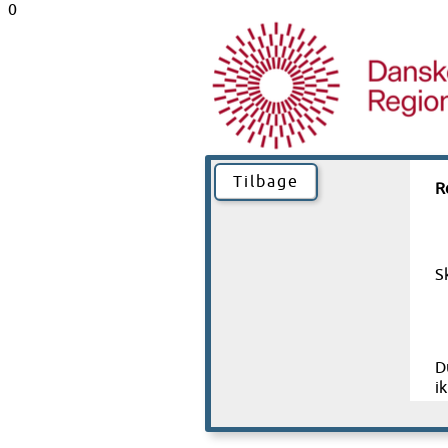
0
Tilbage
R
S
D
i