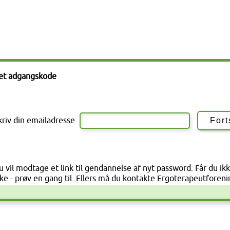
et adgangskode
kriv din emailadresse
u vil modtage et link til gendannelse af nyt password. Får du ikke
kke - prøv en gang til. Ellers må du kontakte Ergoterapeutforeni