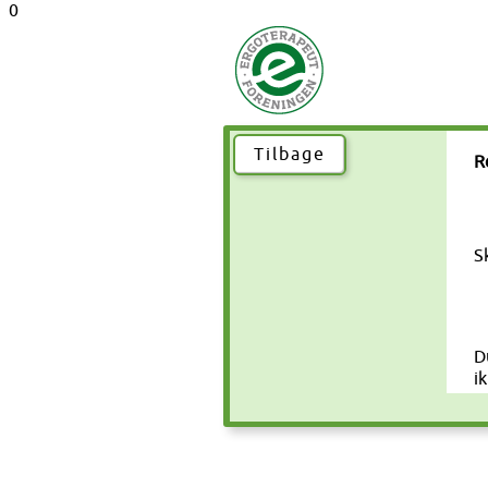
0
Tilbage
R
S
D
i